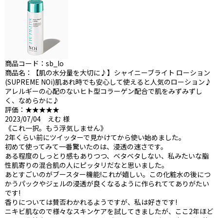
商品コード：sb_lo
商品名：【肌の水分量を大切に♪】シャイニーブライト ローション
(SUPREME NOi)肌あれ時でも安心して使えると人気のローション♪
アレルギーの心配のないヒト型コラーゲン配合で肌をみずみずし
く、なめらかに♪
評価：★★★★★
2023/07/04 えむ 様
《これ一択。もう浮気しません》
2年くらい前にツイッターで見かけてから使い始めました。
初めて使ってみて一番驚いたのは、浸透の速さです。
ある程度のしっとり感もありつつ、ベタベタしない、私みたいな脂
性肌寄りの混合肌の人にピッタリだなと思いました。
あとすごいのがブースター機能!これが嬉しい。この化粧水の後につ
かうパックやジェルの浸透が良くなるように作られててありがたい
です!
香りについては賛否わかれるようですが、私は好きです!
ニキビ肌なので様々なスキンケアを試してきましたが、ここ2年ほど