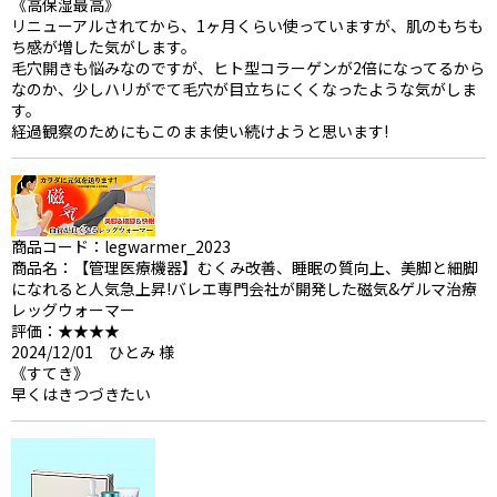
《高保湿最高》
リニューアルされてから、1ヶ月くらい使っていますが、肌のもちも
ち感が増した気がします。
毛穴開きも悩みなのですが、ヒト型コラーゲンが2倍になってるから
なのか、少しハリがでて毛穴が目立ちにくくなったような気がしま
す。
経過観察のためにもこのまま使い続けようと思います!
商品コード：legwarmer_2023
商品名：【管理医療機器】むくみ改善、睡眠の質向上、美脚と細脚
になれると人気急上昇!バレエ専門会社が開発した磁気&ゲルマ治療
レッグウォーマー
評価：★★★★
2024/12/01 ひとみ 様
《すてき》
早くはきつづきたい