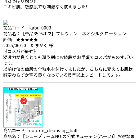
《さっぱり潤う》
ニキビ肌、敏感肌でも刺激なく使えました!
商品コード：kabu-0003
商品名：【単品35%オフ】フレヴァン ネオシルク ローション
評価：★★★★★
2025/06/20 たまがく 様
《コスパが最強》
浸透力が良くとても潤う割にお値段がお手頃でコスパがものすごい
です。
以前は倍の値段の化粧水を付けてましたが、こちらに変えてお肌状
態変わらずか寧ろ良くなっている!5年以上リピートしてます。
商品コード：qooten_cleansing_half
商品名：【シュープリームNOiの公式キューテン(ハーフ)】お得なま