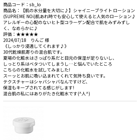
商品コード：sb_lo
商品名：【肌の水分量を大切に♪】シャイニーブライト ローション
(SUPREME NOi)肌あれ時でも安心して使えると人気のローション♪
アレルギーの心配のないヒト型コラーゲン配合で肌をみずみずし
く、なめらかに♪
評価：★★★★★
2024/07/18 りんご 様
《しっかり浸透してくれます♪》
30代乾燥肌寄りの混合肌です。
夏場の化粧水はさっぱり系だと目元の保湿が足りないし、
しっとり系はベタついてしまうし…と悩んでいたところ
こちらの化粧水を試してみました!
スーッとお肌に吸い込まれてくれて気持ち良いです。
テクスチャーはシャバシャバなんですけど、
保湿もキープされてる感じがします!
混合肌の私にはありがたき化粧水です(^人^)