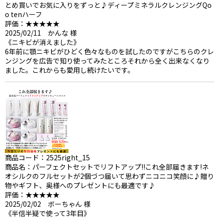
とめ買いでお気に入りをずっと♪ディープミネラルクレンジングQo
o tenハーフ
評価：★★★★★
2025/02/11 かんな 様
《ニキビが消えました》
6年前に顎ニキビがひどく色々なものを試したのですがこちらのクレ
ンジングを広告で知り使ってみたところそれから全く出来なくなり
ました。これからも愛用し続けたいです。
商品コード：2525right_15
商品名：パーフェクトセットでリフトアップ!!これ全部届きます!ネ
オシルクのフルセットが2個づつ届いて思わずニコニコ笑顔に♪贈り
物やギフト、奥様へのプレゼントにも最適です♪
評価：★★★★★
2025/02/02 ボーちゃん 様
《半信半疑で使って3年目》