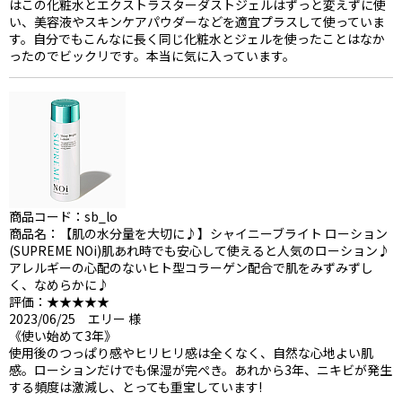
はこの化粧水とエクストラスターダストジェルはずっと変えずに使
い、美容液やスキンケアパウダーなどを適宜プラスして使っていま
す。自分でもこんなに長く同じ化粧水とジェルを使ったことはなか
ったのでビックリです。本当に気に入っています。
商品コード：sb_lo
商品名：【肌の水分量を大切に♪】シャイニーブライト ローション
(SUPREME NOi)肌あれ時でも安心して使えると人気のローション♪
アレルギーの心配のないヒト型コラーゲン配合で肌をみずみずし
く、なめらかに♪
評価：★★★★★
2023/06/25 エリー 様
《使い始めて3年》
使用後のつっぱり感やヒリヒリ感は全くなく、自然な心地よい肌
感。ローションだけでも保湿が完ぺき。あれから3年、ニキビが発生
する頻度は激減し、とっても重宝しています!