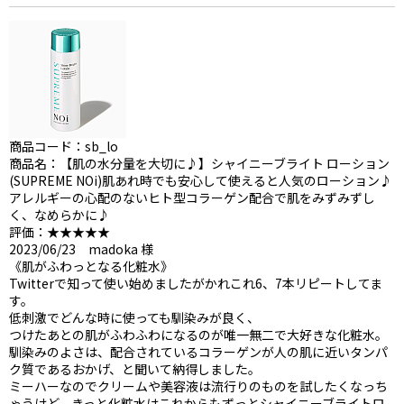
商品コード：sb_lo
商品名：【肌の水分量を大切に♪】シャイニーブライト ローション
(SUPREME NOi)肌あれ時でも安心して使えると人気のローション♪
アレルギーの心配のないヒト型コラーゲン配合で肌をみずみずし
く、なめらかに♪
評価：★★★★★
2023/06/23 madoka 様
《肌がふわっとなる化粧水》
Twitterで知って使い始めましたがかれこれ6、7本リピートしてま
す。
低刺激でどんな時に使っても馴染みが良く、
つけたあとの肌がふわふわになるのが唯一無二で大好きな化粧水。
馴染みのよさは、配合されているコラーゲンが人の肌に近いタンパ
ク質であるおかげ、と聞いて納得しました。
ミーハーなのでクリームや美容液は流行りのものを試したくなっち
ゃうけど、きっと化粧水はこれからもずっとシャイニーブライトロ