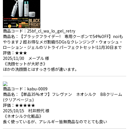
商品コード：25bf_cl_wa_lo_gel_retry
商品名：【ブラックフライデー! 専用クーポンで54%OFF】noiも
やります♪超お得なメガ割級!SDGsなクレンジング・ウォッシュ・
ローション・ジェルのリトライパーフェクトセット!11月30日まで
評価：★★★
2025/11/30 メープル 様
《洗顔セットが大好き》
ほかの洗顔類とはすっきり感が違います。
商品コード：kabu-0009
商品名：【単品35%オフ】フレヴァン ネオシルク BBクリーム
(クリアベージュ)
評価：★★★★★
2025/10/15 村井照代 様
《ネオシルク化粧品》
長く使っているが、アレルギー皆無商品なのでとても良い