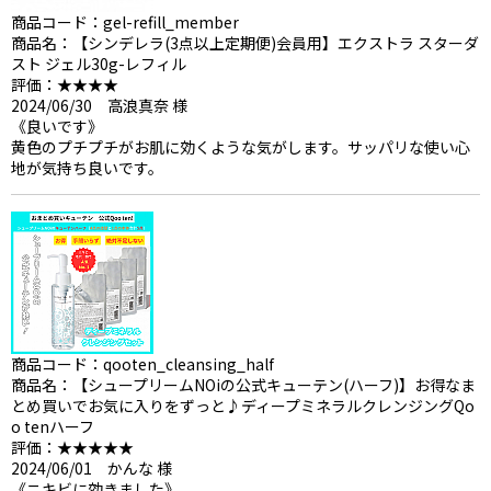
商品コード：gel-refill_member
商品名：【シンデレラ(3点以上定期便)会員用】エクストラ スターダ
スト ジェル30g-レフィル
評価：★★★★
2024/06/30 高浪真奈 様
《良いです》
黄色のプチプチがお肌に効くような気がします。サッパリな使い心
地が気持ち良いです。
商品コード：qooten_cleansing_half
商品名：【シュープリームNOiの公式キューテン(ハーフ)】お得なま
とめ買いでお気に入りをずっと♪ディープミネラルクレンジングQo
o tenハーフ
評価：★★★★★
2024/06/01 かんな 様
《ニキビに効きました》