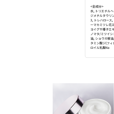
<全成分>
水, トリエチルヘ
ジメチルタウリン
3, トレハロース
ーマカミツレ花エ
ヨイグサ種子エキ
ノマタ/ミツイシ
油, ショウガ根油
タミン酸ジ(フィ
ロイル乳酸Na