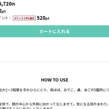
5,720
円
2
pt
520
イント
pt
ポイント10%還元
カートに入れる
HOW TO USE
粒大1～2程度を手のひらにとり、両ほほ、おでこ、鼻、あごの5箇所に
全体で、顔の中心から外側に向かってなじませて。気になる目のまわり
で伸ばすようにやさしくなじませて。