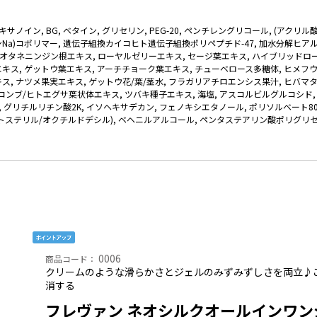
キサノイン, BG, ベタイン, グリセリン, PEG-20, ペンチレングリコール, (アクリル
Na)コポリマー, 遺伝子組換カイコヒト遺伝子組換ポリペプチド-47, 加水分解ヒアル
, オタネニンジン根エキス, ローヤルゼリーエキス, セージ葉エキス, ハイブリッドロ
キス, ゲットウ葉エキス, アーチチョーク葉エキス, チューベロース多糖体, ヒメフウ
ス, ナツメ果実エキス, ゲットウ花/葉/茎水, フラガリアチロエンシス果汁, ヒバマタ
コンブ/ヒトエグサ葉状体エキス, ツバキ種子エキス, 海塩, アスコルビルグルコシド
, グリチルリチン酸2K, イソヘキサデカン, フェノキシエタノール, ポリソルベート8
トステリル/オクチルドデシル), ベヘニルアルコール, ペンタステアリン酸ポリグリセリ
0006
商品コード：
クリームのような滑らかさとジェルのみずみずしさを両立♪
消する
フレヴァン ネオシルクオールインワン