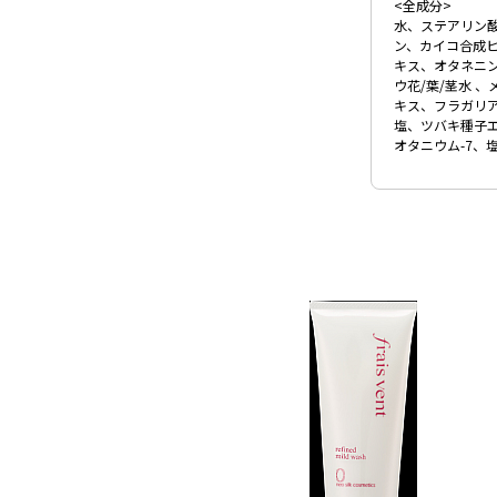
<全成分>
水、ステアリン
ン、カイコ合成
キス、オタネニ
ウ花/葉/茎水 
キス、フラガリ
塩、ツバキ種子
オタニウム-7、