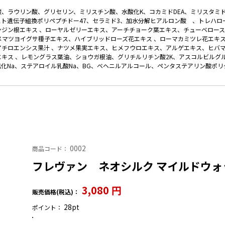
酸、ラウリン酸、グリセリン、ミリスチン酸、水酸化K、コカミドDEA、ミリスタミ
ヒト遺伝子組換ポリペプチドー47、セラミド3、加水分解ヒアルロン酸 、トレハロ
ンジン根エキス 、ローヤルゼリーエキス、アーチチョーク葉エキス、チューベロー
、メマツヨイグサ種子エキス、ハイブリッドローズ花エキス 、ローマカミツレ花エキス
アチロエンシス果汁 、ナツメ果実エキス、ヒメフウロエキス、アルゲエキス、ヒバ
エキス 、レモングラス葉油、ショウガ根油、グリチルリチン酸2K、アスコルビルグ
塩化Na、ステアロイル乳酸Na、BG、ベヘニルアルコール、ペンタステアリン酸ポリグ
0002
商品コード：
フレヴァン ネオシルク マイルドウォ
3,080
円
販売価格(税込)：
28pt
ポイント：