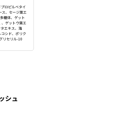
ドプロピルベタイ
ース、セージ葉エ
ス多糖体、ゲット
 、ゲットウ葉エ
マタエキス、海
ルコシド、ポリク
リセリル-10
ッシュ