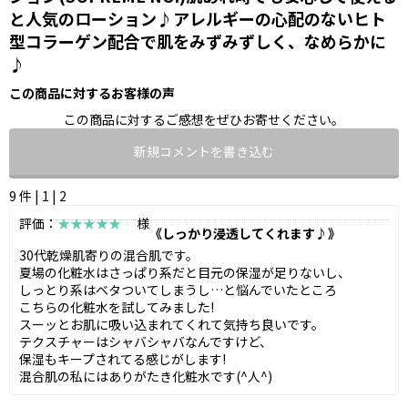
と人気のローション♪アレルギーの心配のないヒト
型コラーゲン配合で肌をみずみずしく、なめらかに
♪
この商品に対するお客様の声
この商品に対するご感想をぜひお寄せください。
新規コメントを書き込む
9 件 |
1
|
2
評価：
★★★★★
様
《しっかり浸透してくれます♪》
30代乾燥肌寄りの混合肌です。
夏場の化粧水はさっぱり系だと目元の保湿が足りないし、
しっとり系はベタついてしまうし…と悩んでいたところ
こちらの化粧水を試してみました!
スーッとお肌に吸い込まれてくれて気持ち良いです。
テクスチャーはシャバシャバなんですけど、
保湿もキープされてる感じがします!
混合肌の私にはありがたき化粧水です(^人^)