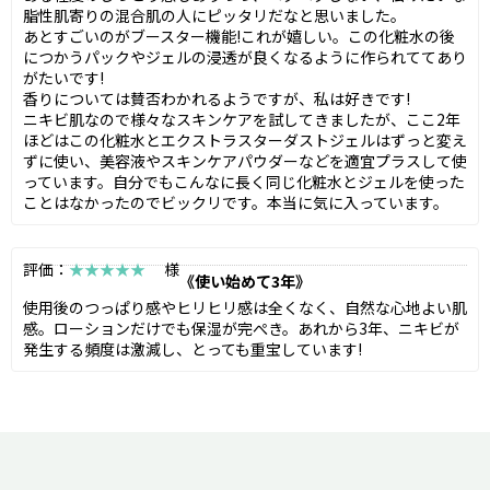
脂性肌寄りの混合肌の人にピッタリだなと思いました。
あとすごいのがブースター機能!これが嬉しい。この化粧水の後
につかうパックやジェルの浸透が良くなるように作られててあり
がたいです!
香りについては賛否わかれるようですが、私は好きです!
ニキビ肌なので様々なスキンケアを試してきましたが、ここ2年
ほどはこの化粧水とエクストラスターダストジェルはずっと変え
ずに使い、美容液やスキンケアパウダーなどを適宜プラスして使
っています。自分でもこんなに長く同じ化粧水とジェルを使った
ことはなかったのでビックリです。本当に気に入っています。
評価：
★★★★★
様
《使い始めて3年》
使用後のつっぱり感やヒリヒリ感は全くなく、自然な心地よい肌
感。ローションだけでも保湿が完ぺき。あれから3年、ニキビが
発生する頻度は激減し、とっても重宝しています!