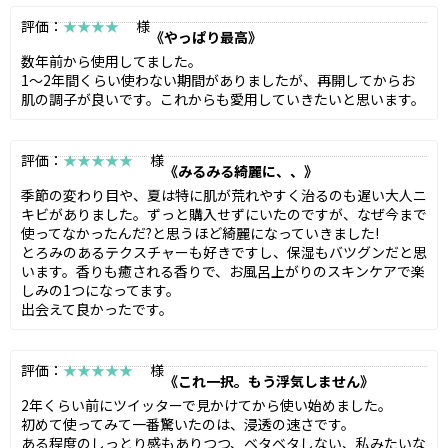
評価：
★★★★
様
《やっぱり最高》
数年前から使用してました。
1〜2年間くらい使わない期間がありましたが、再開してからお
肌の調子が良いです。これからも愛用していきたいと思います。
評価：
★★★★★
様
《みるみる綺麗に、、》
季節の変わり目や、夏は特に肌が荒れやすく治るのも遅い大人ニ
キビがありました。ずっと購入せずにいたのですが、なぜ今まで
使ってなかったんだ?と思うほど綺麗になっていきました!
とろみのあるテクスチャーも好きですし、保湿もバツグンだと思
います。香りも癒される香りで、お風呂上がりのスキンケアで楽
しみの1つになってます。
出会えて良かったです。
評価：
★★★★★
様
《これ一択。もう浮気しません》
2年くらい前にツイッターで見かけてから使い始めました。
初めて使ってみて一番驚いたのは、浸透の速さです。
ある程度のしっとり感もありつつ、ベタベタしない、私みたいな